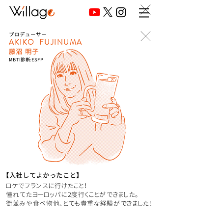
プロデューサー
AKIKO FUJINUMA
藤沼 明子
MBTI診断:
ESFP
【入社してよかったこと】
ロケでフランスに行けたこと！
憧れてたヨーロッパに2度行くことができました。
街並みや食べ物他、とても貴重な経験ができました！